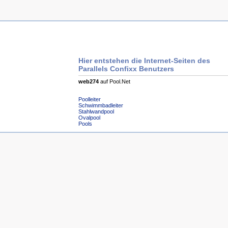
Hier entstehen die Internet-Seiten des
Parallels Confixx Benutzers
web274
auf Pool.Net
Poolleiter
Schwimmbadleiter
Stahlwandpool
Ovalpool
Pools